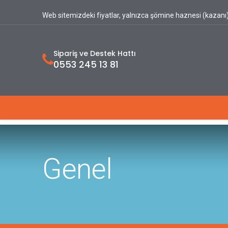
Web sitemizdeki fiyatlar, yalnızca şömine haznesi (kazanı) 
Sipariş ve Destek Hattı
0553 245 13 81
Ana Sayfa
Hakkımızda
Ürünlerimiz
Genel