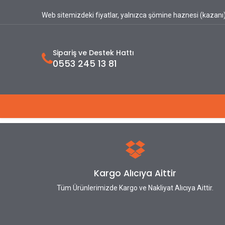
Web sitemizdeki fiyatlar, yalnızca şömine haznesi (kazanı) 
Sipariş ve Destek Hattı
0553 245 13 81
Ana Sayfa
Hakkımızda
Ürünlerimiz
Kargo Alıcıya Aittir
Tüm Ürünlerimizde Kargo ve Nakliyat Alıcıya Aittir.