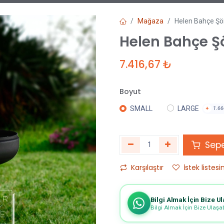
Mağaza
Helen Bahçe Şö
Helen Bahçe Ş
7.416,67
₺
Boyut
SMALL
LARGE
+
1.66
Sepe
Karşılaştır
İstek listesi
Bilgi Almak İçin Bize Ul
Bilgi Almak İçin Bize Ulaşabi