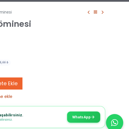
minesi
öminesi
6,66
₺
te Ekle
ne ekle
aşabilirsiniz.
WhatsApp
lirsiniz.