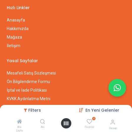
Hızlı Linkler
Anasayfa
Hakkımızda
Mağaza
İletişim
Yasal Sayfalar
Mesafeli Satış Sözleşmesi
Ön Bilgilendirme Formu
İptal ve İade Politikası
KVKK Aydınlatma Metni
Gizlilik Politikası
Filters
En Yeni Gelenler
0
İletişim
Ana
Ara
Favoriler
Hesap
Sayfa