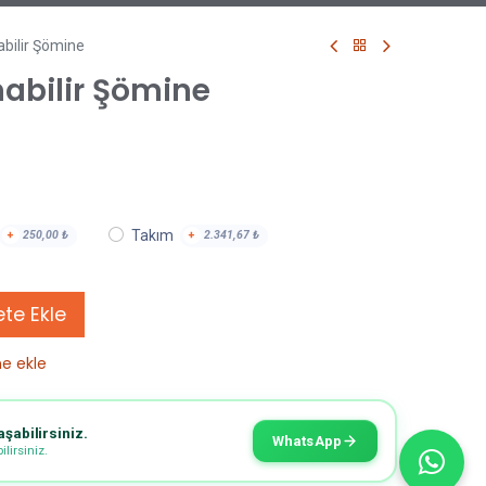
abilir Şömine
nabilir Şömine
Takım
+
250,00
₺
+
2.341,67
₺
te Ekle
ne ekle
aşabilirsiniz.
WhatsApp
lirsiniz.