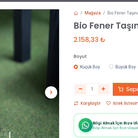
Mağaza
Bio Fener Taşın
Bio Fener Taşı
2.158,33
₺
Boyut
Küçük Boy
Büyük Boy
Sepe
Karşılaştır
İstek listesi
Bilgi Almak İçin Bize Ul
Bilgi Almak İçin Bize Ulaşabi